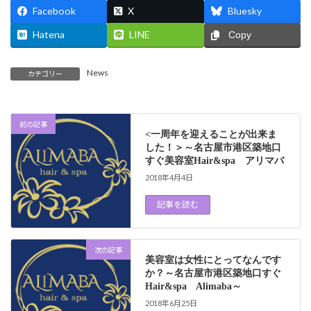
Facebook
X
Bluesky
Hatena
LINE
Copy
News
カテゴリー
前の記事
<一周年を迎えることが出来ま
した！＞～名古屋市港区築地口
すぐ美容室Hair&spa アリマバ
2018年4月4日
記事を読む
次の記事
美容室は女性にとってなんです
か？～名古屋市港区築地口すぐ
Hair&spa Alimaba～
2018年6月25日