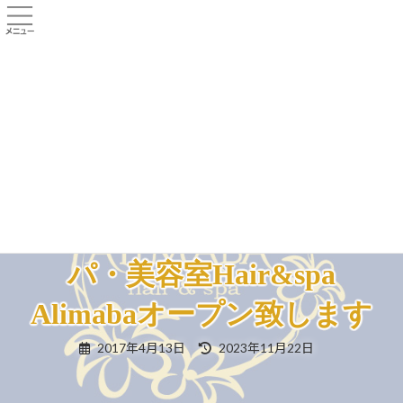
コ
ナ
ン
ビ
テ
ゲ
ン
ー
HOME
メニュー
ビフォーアフター
ツ
シ
お客様のご感想
よくある質問
店舗紹介
へ
ョ
ス
ン
お知らせ
キ
に
ッ
移
プ
動
名古屋市港区のヘッドス
パ・美容室Hair&spa
Alimabaオープン致します
最
2017年4月13日
2023年11月22日
終
更
新
日