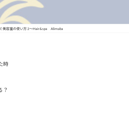
日
時
:
室の使い方 2〜Hair&spa Alimaba
た時
る？