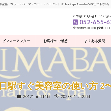
カラー・パーマ・カット・ヘアセットはHair&spa Alimabaへお任せ下さい。
お気軽にお問い合わせください
052-655-6
受付時間 9:30-18:00[定休日
ビフォーアフター
お客様のご感想
よくある質問
すぐ美容室の使い方 2〜Hair
最
2017年6月14日
2023年11月22日
終
更
新