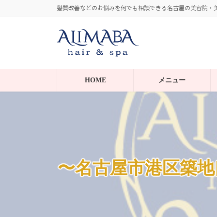
コ
ナ
髪質改善などのお悩みを何でも相談できる名古屋の美容院・美容室。
ン
ビ
テ
ゲ
ン
ー
ツ
シ
へ
ョ
HOME
メニュー
ス
ン
キ
に
ッ
移
プ
動
〜名古屋市港区築地口駅