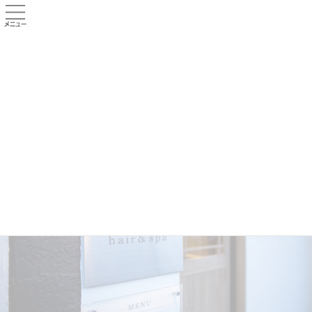
コ
ナ
ン
ビ
テ
ゲ
ン
ー
HOME
メニュー
ビフォーアフター
ツ
シ
お客様のご感想
よくある質問
店舗紹介
へ
ョ
ス
ン
お知らせ
キ
に
ッ
移
プ
動
お知らせ