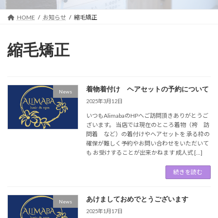
HOME
お知らせ
縮毛矯正
縮毛矯正
着物着付け ヘアセットの予約について
News
2025年3月12日
いつもAlimabaのHPへご訪問頂きありがとうご
ざいます。 当店では現在のところ着物（袴 訪
問着 など）の着付けやヘアセットを 承る枠の
確保が難しく予約やお問い合わせをいただいて
も お受けすることが出来かねます 成人式 […]
続きを読む
あけましておめでとうございます
News
2025年1月17日