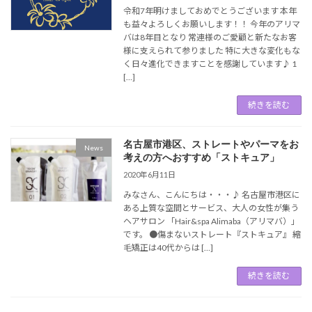
令和7年明けましておめでとうございます 本年
も益々よろしくお願いします！！ 今年のアリマ
バは8年目となり 常連様のご愛顧と新たなお客
様に支えられて参りました 特に大きな変化もな
く日々進化できますことを感謝しています♪ 1
[…]
続きを読む
名古屋市港区、ストレートやパーマをお
News
考えの方へおすすめ「ストキュア」
2020年6月11日
みなさん、こんにちは・・・♪ 名古屋市港区に
ある上質な空間とサービス、大人の女性が集う
ヘアサロン 「Hair&spa Alimaba（アリマバ）」
です。 ●傷まないストレート『ストキュア』 縮
毛矯正は40代からは […]
続きを読む