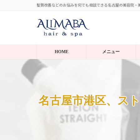
コ
ナ
髪質改善などのお悩みを何でも相談できる名古屋の美容院・美容室。
ン
ビ
テ
ゲ
ン
ー
ツ
シ
へ
ョ
HOME
メニュー
ス
ン
キ
に
ッ
移
プ
動
名古屋市港区、ス