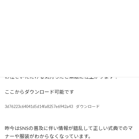
マンツーマンサロンですので着付けヘアセット共に一人で
丁寧にお支度させていただきます。
メイクアップはご自身にておねがいしております。
お嬢様のお顔立ち、髪質や長さを考慮してお着物に似合う
ようにアドバイスをしています。
お任せいただける気持ちだと素敵に仕上がります！
ここからダウンロード可能です
3d76223c64041d5d14fa8257e6942a43
ダウンロード
昨今はSNSの普及に伴い情報が錯乱して正しい式典でのマ
ナーや服装がわからなくなっています。